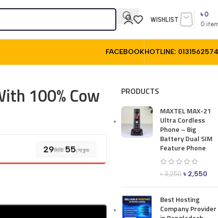
৳
0
WISHLIST
0
ite
FACEBOOK
HOTLINE: 013156257
With 100% Cow
PRODUCTS
MAXTEL MAX-21
Ultra Cordless
Phone – Big
Battery Dual SIM
Feature Phone
29
:
53
মিনিট
সেকেন্ড
৳
2,550
৳
3,250
Best Hosting
Company Provider
in Bangladesh