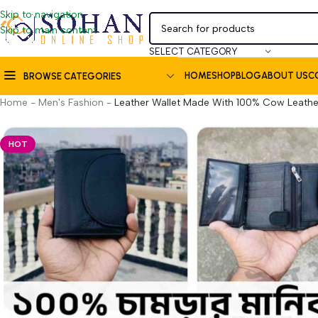
Skip to navigation
Skip to main content
SELECT CATEGORY
HOME
SHOP
BLOG
ABOUT US
C
BROWSE CATEGORIES
Home
-
Men's Fashion
-
Leather Wallet Made With 100% Cow Leathe
HOT