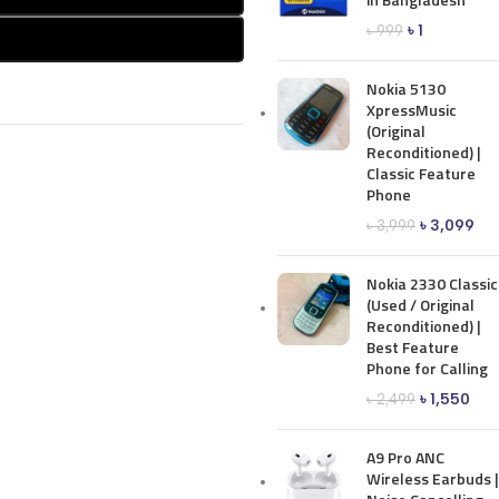
৳
1
৳
999
Nokia 5130
XpressMusic
(Original
Reconditioned) |
Classic Feature
Phone
৳
3,099
৳
3,999
Nokia 2330 Classic
(Used / Original
Reconditioned) |
Best Feature
Phone for Calling
৳
1,550
৳
2,499
A9 Pro ANC
Wireless Earbuds |