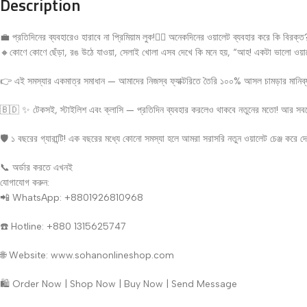
Description
💼 প্রতিদিনের ব্যবহারেও হারাবে না প্রিমিয়াম লুক!🧍‍♂️ অনেকদিনের ওয়ালেট ব্যবহার করে কি বিরক্ত
🔸কোণে কোণে ছেঁড়া, রঙ উঠে যাওয়া, সেলাই খোলা এসব দেখে কি মনে হয়, “আহ! একটা ভালো ওয়
👉 এই সমস্যার একমাত্র সমাধান — আমাদের নিজস্ব ফ্যাক্টরিতে তৈরি ১০০% আসল চামড়ার মানিব্
🇧🇩 ✨ টেকসই, স্টাইলিশ এবং ক্লাসি — প্রতিদিন ব্যবহার করলেও থাকবে নতুনের মতো! আর সবচ
🛡️ ১ বছরের গ্যারান্টি! এক বছরের মধ্যে কোনো সমস্যা হলে আমরা সরাসরি নতুন ওয়ালেট চেঞ্জ করে 
📞 অর্ডার করতে এখনই
যোগাযোগ করুন:
📲 WhatsApp: +8801926810968
☎️ Hotline: +880 1315625747
🌐 Website: www.sohanonlineshop.com
🛍️ Order Now | Shop Now | Buy Now | Send Message