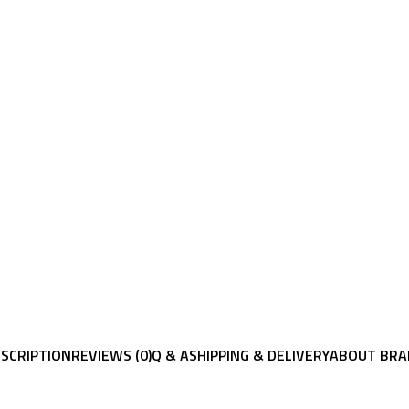
SCRIPTION
REVIEWS (0)
Q & A
SHIPPING & DELIVERY
ABOUT BRA