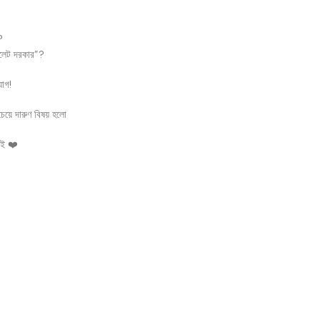
?
ালেট দরকার”?
যাগ!
েয়ে দারুণ বিষয় হলো
দেই ❤️