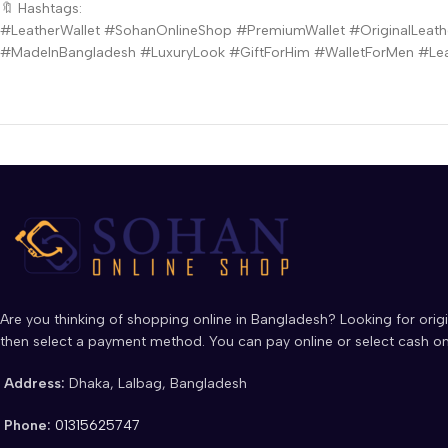
🔖 Hashtags:
#LeatherWallet #SohanOnlineShop #PremiumWallet #OriginalLeat
#MadeInBangladesh #LuxuryLook #GiftForHim #WalletForMen #Lea
Are you thinking of shopping online in Bangladesh? Looking for origi
then select a payment method. You can pay online or select cash on
Address:
Dhaka, Lalbag, Bangladesh
Phone:
01315625747