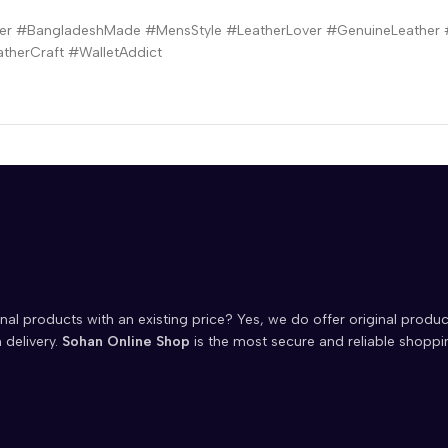
her #BangladeshMade #MensStyle #LeatherLover #GenuineLeather
therCraft #WalletAddict
nal products with an existing price? Yes, we do offer original produc
 delivery.
Sohan Online Shop
is the most secure and reliable shoppi