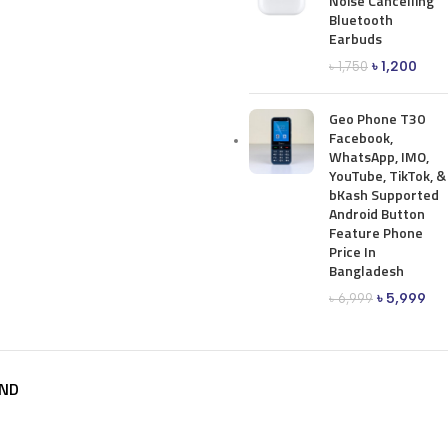
Noise Cancelling
Bluetooth
Earbuds
৳
1,200
৳
1,750
Geo Phone T30
Facebook,
WhatsApp, IMO,
YouTube, TikTok, &
bKash Supported
Android Button
Feature Phone
Price In
Bangladesh
৳
5,999
৳
6,999
ND