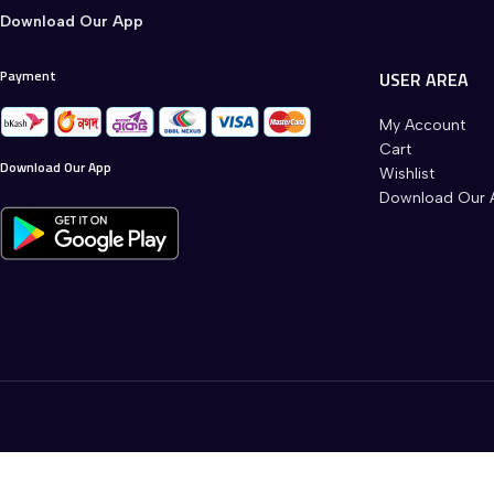
Download Our App
Payment
USER AREA
My Account
Cart
Download Our App
Wishlist
Download Our 