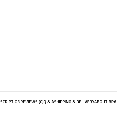
SCRIPTION
REVIEWS (0)
Q & A
SHIPPING & DELIVERY
ABOUT BRA