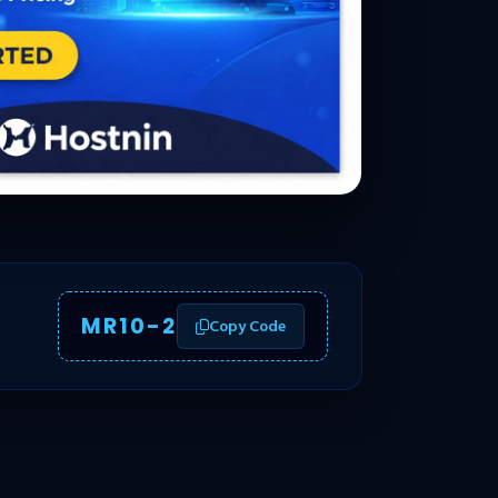
MR10-2
Copy Code