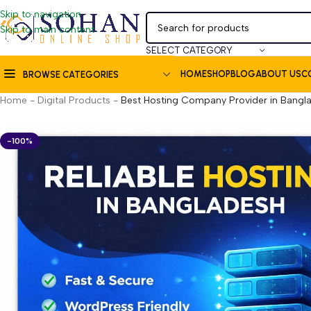
Skip to navigation
Skip to main content
SELECT CATEGORY
HOME
SHOP
BLOG
ABOUT US
C
BROWSE CATEGORIES
Home
-
Digital Products
-
Best Hosting Company Provider in Bangl
-100%