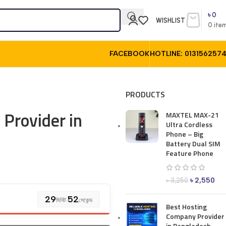
৳
0
WISHLIST
0
ite
FACEBOOK
HOTLINE: 013156257
PRODUCTS
Provider in
MAXTEL MAX-21
Ultra Cordless
Phone – Big
Battery Dual SIM
Feature Phone
৳
2,550
৳
3,250
29
:
50
মিনিট
সেকেন্ড
Best Hosting
Company Provider
in Bangladesh