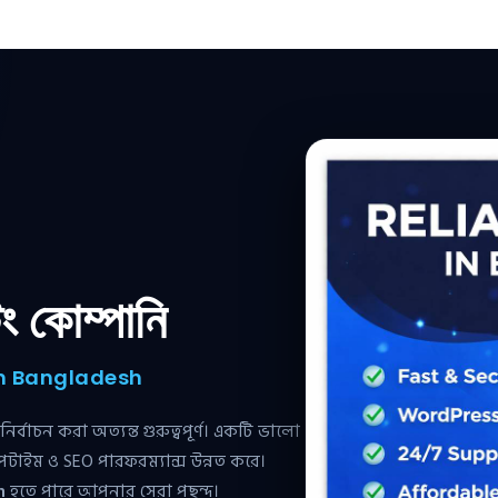
িং কোম্পানি
in Bangladesh
্বাচন করা অত্যন্ত গুরুত্বপূর্ণ। একটি ভালো
টাইম ও SEO পারফরম্যান্স উন্নত করে।
n
হতে পারে আপনার সেরা পছন্দ।