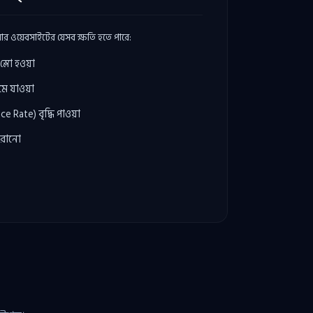
নার ওয়েবসাইটের যেসব ক্ষতি হতে পারে:
স্লো হওয়া
েমে যাওয়া
e Rate) বৃদ্ধি পাওয়া
হারানো