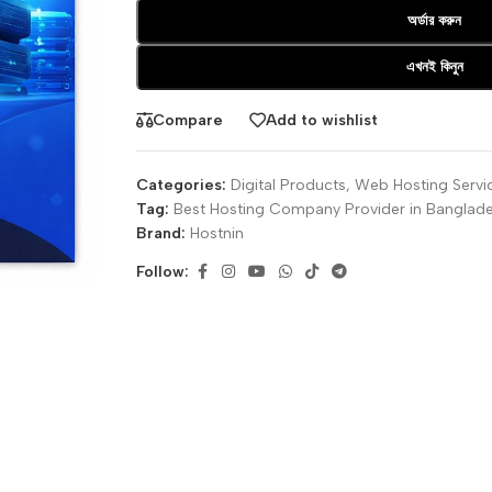
অর্ডার করুন
এখনই কিনুন
Compare
Add to wishlist
Categories:
Digital Products
,
Web Hosting Servi
Tag:
Best Hosting Company Provider in Banglad
Brand:
Hostnin
Follow: