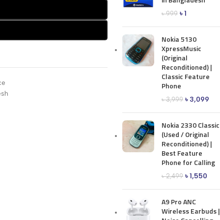
৳
1
৳
999
Nokia 5130
XpressMusic
(Original
Reconditioned) |
Classic Feature
ce
Phone
esh
৳
3,099
৳
3,999
Nokia 2330 Classic
(Used / Original
Reconditioned) |
Best Feature
Phone for Calling
৳
1,550
৳
2,499
A9 Pro ANC
Wireless Earbuds |