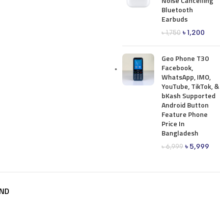
Noise Cancelling
Bluetooth
Earbuds
৳
1,200
৳
1,750
Geo Phone T30
Facebook,
WhatsApp, IMO,
YouTube, TikTok, &
bKash Supported
Android Button
Feature Phone
Price In
Bangladesh
৳
5,999
৳
6,999
ND