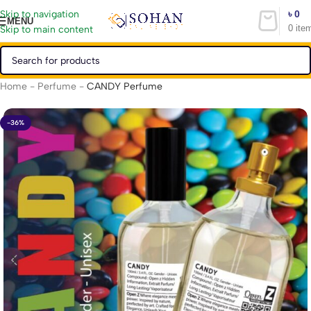
৳
0
Skip to navigation
MENU
0
ite
Skip to main content
Home
-
Perfume
-
CANDY Perfume
-36%