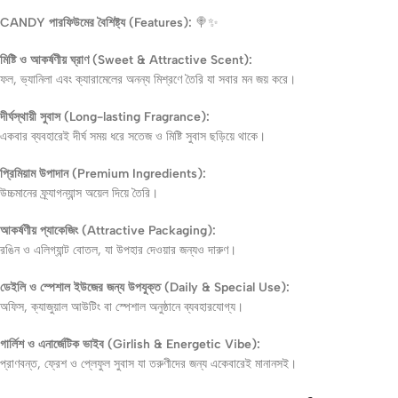
CANDY পারফিউমের বৈশিষ্ট্য (Features):
🍭✨
মিষ্টি ও আকর্ষণীয় ঘ্রাণ (Sweet & Attractive Scent):
ফল, ভ্যানিলা এবং ক্যারামেলের অনন্য মিশ্রণে তৈরি যা সবার মন জয় করে।
দীর্ঘস্থায়ী সুবাস (Long-lasting Fragrance):
একবার ব্যবহারেই দীর্ঘ সময় ধরে সতেজ ও মিষ্টি সুবাস ছড়িয়ে থাকে।
প্রিমিয়াম উপাদান (Premium Ingredients):
উচ্চমানের ফ্র্যাগন্যান্স অয়েল দিয়ে তৈরি।
আকর্ষণীয় প্যাকেজিং (Attractive Packaging):
রঙিন ও এলিগ্যান্ট বোতল, যা উপহার দেওয়ার জন্যও দারুণ।
ডেইলি ও স্পেশাল ইউজের জন্য উপযুক্ত (Daily & Special Use):
অফিস, ক্যাজুয়াল আউটিং বা স্পেশাল অনুষ্ঠানে ব্যবহারযোগ্য।
গার্লিশ ও এনার্জেটিক ভাইব (Girlish & Energetic Vibe):
প্রাণবন্ত, ফ্রেশ ও প্লেফুল সুবাস যা তরুণীদের জন্য একেবারেই মানানসই।