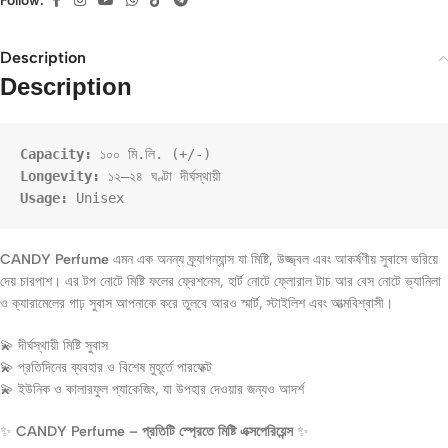
Follow:
Description
Description
Capacity:
 ১০০ মি.লি. (+/-)
Longevity:
 ১২–২৪ ঘণ্টা দীর্ঘস্থায়ী
Usage:
CANDY Perfume
এমন এক অনন্য ফ্র্যাগন্যান্স যা মিষ্টি, উজ্জ্বল এবং আকর্ষণীয় সুবাসে ভরিয়ে
দেয় চারপাশ। এর টপ নোটে মিষ্টি ফলের ফ্রেশনেস, হার্ট নোটে ফ্লোরাল টাচ আর বেস নোটে ভ্যানিলা
ও ক্যারামেলের গাঢ় সুবাস আপনাকে করে তুলবে আরও স্মার্ট, স্টাইলিশ এবং আত্মবিশ্বাসী।
💫 দীর্ঘস্থায়ী মিষ্টি সুবাস
💫 প্রতিদিনের ব্যবহার ও বিশেষ মুহূর্তে পারফেক্ট
💫 ইউনিক ও কালারফুল প্যাকেজিং, যা উপহার দেওয়ার জন্যও আদর্শ
✨
CANDY Perfume – প্রতিটি স্প্রেতে মিষ্টি এক্সপেরিয়েন্স
✨