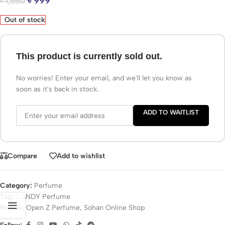
৳
999
৳
1,550
Out of stock
This product is currently sold out.
No worries! Enter your email, and we'll let you know as
soon as it's back in stock.
ADD TO WAITLIST
Compare
Add to wishlist
Category:
Perfume
Tag:
CANDY Perfume
Brands:
Open Z Perfume
,
Sohan Online Shop