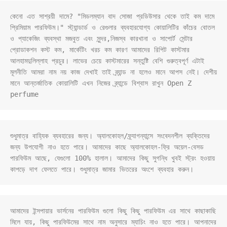
কেনো এত সাশ্রয়ী দামে? "মিডলম্যান বাদ সোজা প্রডিউসার থেকে তাই কম দামে 
প্রিমিয়াম পারফিউম।" স্ট্যান্ডার্ড ও রেগুলার ব্যবহারযোগ্য কোয়ালিটির কাঁচের বোতল 
ও প্যাকেজিং ব্যবস্থা মজবুত এবং সুন্দর,নিজস্ব কারখানা ও সাপোর্ট সেন্টার 
প্রোডাকশন কস্ট কম, মার্কেটিং খরচ কম কারণ আমাদের রিপিট কাস্টমার 
আলহামদুলিল্লাহ প্রচুর। লাভের চেয়ে কাস্টমারের সন্তুষ্টি বেশি গুরুত্বপূর্ণ এটাই 
মূলনীতি আমরা নাম নয় কাজ দেখাই তাই ব্র্যান্ড না হলেও মানে আপস নেই। দেশীয় 
মানে আন্তর্জাতিক কোয়ালিটি এখন নিজের ব্র্যান্ডে বিশ্বাস রাখুন Open Z 
perfume
শুধুমাত্র বাহ্যিক ব্যবহারের জন্য। অ্যালকোহল/ফ্র্যাগন্যান্সে সংবেদনশীল ব্যক্তিদের 
জন্য উপযোগী নাও হতে পারে। আমাদের কাছে অ্যালকোহল-ফ্রি অয়েল-বেসড 
পারফিউম আছে, যেগুলো 100% হালাল। আমাদের কিছু সুগন্ধি খুবই স্ট্রং হওয়ায় 
কাপড়ে দাগ ফেলতে পারে। শুধুমাত্র জামার ভিতরের অংশে ব্যবহার করুন।
আমাদের ইন্সপায়ার ভার্সনের পারফিউম গুলো কিছু কিছু পারফিউম এর সাথে কাছাকাছি 
মিলে যায়, কিছু পারফিউমের সাথে নাম অনুসারে ম্যাচিং নাও হতে পারে। আপনাদের 