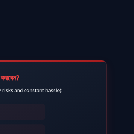
 করবেন?
y risks and constant hassle):