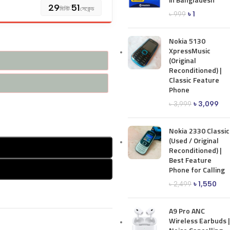
29
:
51
মিনিট
সেকেন্ড
৳
1
৳
999
Nokia 5130
XpressMusic
(Original
Reconditioned) |
Classic Feature
Phone
৳
3,099
৳
3,999
Nokia 2330 Classic
(Used / Original
Reconditioned) |
Best Feature
Phone for Calling
৳
1,550
৳
2,499
A9 Pro ANC
Wireless Earbuds |