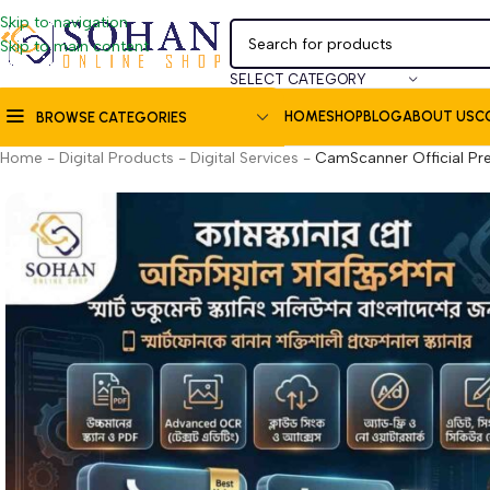
Skip to navigation
Skip to main content
SELECT CATEGORY
HOME
SHOP
BLOG
ABOUT US
C
BROWSE CATEGORIES
Home
-
Digital Products
-
Digital Services
-
CamScanner Official Pr