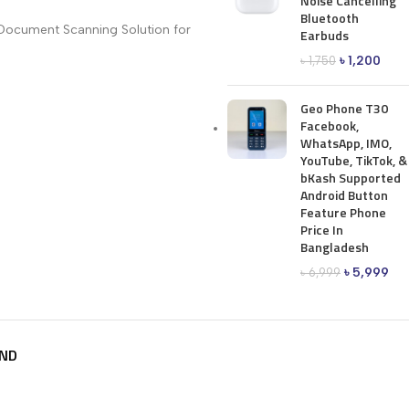
Noise Cancelling
Bluetooth
Document Scanning Solution for
Earbuds
৳
1,200
৳
1,750
Geo Phone T30
Facebook,
WhatsApp, IMO,
YouTube, TikTok, &
bKash Supported
Android Button
Feature Phone
Price In
Bangladesh
৳
5,999
৳
6,999
ND