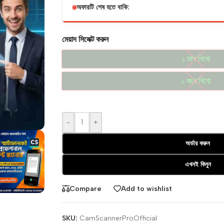
অফারটি শেষ হতে বাকি:
মেয়াদ সিলেক্ট করুন
১ মাস নিবো
১ মাস নিবো
১ বছর নিবো
১ বছর নিবো
-
+
অর্ডার করুন
এখনই কিনুন
Compare
Add to wishlist
SKU:
CamScannerProOfficial