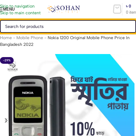
৳
0
Skip to navigation
MENU
0
ite
Skip to main content
Home
-
Mobile Phone
-
Nokia 1200 Original Mobile Phone Price In
Bangladesh 2022
-29%