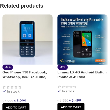
Related products
-14%
-16%
Geo Phone T30 Facebook,
Linnex LX 4G Android Button
WhatsApp, IMO, YouTube,
Phone 3GB RAM
TikTok, & bKash Supported
Android Button Feature
Phone Price In Bangladesh
In stock
In stock
৳
5,499
৳
6,550
৳
5,999
৳
6,999
ADD TO CART
ADD TO CART