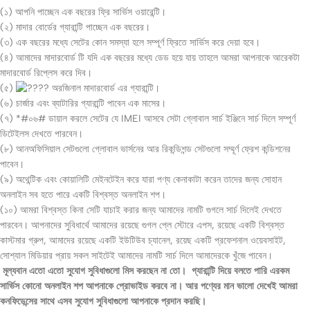
(১) আপনি পাচ্ছেন এক বছরের ফ্রি সার্ভিস ওয়ারেন্টি।
(২) মাদার বোর্ডের গ্যারান্টি পাচ্ছেন এক বছরের।
(৩) এক বছরের মধ্যে সেটের কোন সমস্যা হলে সম্পূর্ণ ফ্রিতে সার্ভিস করে দেয়া হবে।
(৪) আমাদের মাদারবোর্ড টি যদি এক বছরের মধ্যে ডেড হয়ে যায় তাহলে আমরা আপনাকে আরেকটা
মাদারবোর্ড রিপ্লেস করে দিব।
(৫)
অরজিনাল মাদারবোর্ড এর গ্যারান্টি।
(৬) চার্জার এবং ব্যাটারির গ্যারান্টি পাবেন এক মাসের।
(৭) *#০৬# ডায়াল করলে সেটের যে IMEI আসবে সেটা গ্লোবাল সার্চ ইঞ্জিনে সার্চ দিলে সম্পূর্ণ
ডিটেইলস দেখতে পারবেন।
(৮) আনঅফিসিয়াল সেটগুলো গ্লোবাল ভার্সনের আর রিকন্ডিশন্ড সেটগুলো সম্মূর্ণ ফ্রেশ কন্ডিশনের
পাবেন।
(৯) অথেন্টিক এবং কোয়ালিটি মেইনটেইন করে যারা পণ্য কেনাকাটা করেন তাদের জন্য সোহান
অনলাইন সব হতে পারে একটি বিশ্বস্ত অনলাইন শপ।
(১০) আমরা বিশ্বস্ত কিনা সেটি যাচাই করার জন্য আমাদের নামটি গুগলে সার্চ দিলেই দেখতে
পারবেন। আপনাদের সুবিধার্থে আমাদের রয়েছে গুগল প্লে স্টোরে এপস, রয়েছে একটি বিশ্বস্ত
কাস্টমার গ্রুপ, আমাদের রয়েছে একটি ইউটিউব চ্যানেল, রয়েছ একটি প্রফেশনাল ওয়েবসাইট,
সোশ্যাল মিডিয়ার প্রায় সকল সাইটেই আমাদের নামটি সার্চ দিলে আমাদেরকে খুঁজে পাবেন।
মূল্যবান এতো এতো সুযোগ সুবিধাগুলো মিস করছেন না তো। গ্যারান্টি দিয়ে বলতে পারি এরকম
সার্ভিস কোনো অনলাইন শপ আপনাকে প্রোভাইড করবে না। আর পণ্যের মান ভালো দেখেই আমরা
কনফিডেন্সের সাথে এসব সুযোগ সুবিধাগুলো আপনাকে প্রদান করছি।