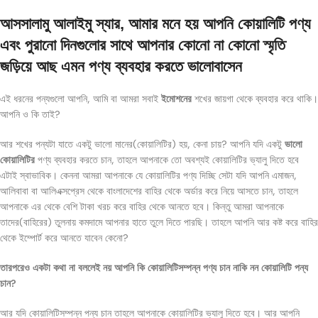
আসসালামু আলাইমু স্যার, আমার মনে হয় আপনি কোয়ালিটি পণ্য
এবং পুরানো দিনগুলোর সাথে আপনার কোনো না কোনো স্মৃতি
জড়িয়ে আছ এমন পণ্য ব্যবহার করতে ভালোবাসেন
এই ধরনের পন্যগুলো আপনি, আমি বা আমরা সবাই
ইমোশনের
শখের জায়গা থেকে ব্যবহার করে থাকি।
আপনি ও কি তাই?
আর শখের পন্যটা যাতে একটু ভালো মানের(কোয়ালিটির) হয়, কেনা চায়? আপনি যদি একটু
ভালো
কোয়ালিটির
পণ্য ব্যবহার করতে চান, তাহলে আপনাকে তো অবশ্যই কোয়ালিটির ভ্যালু দিতে হবে
এটাই স্বাভাবিক। কেননা আমরা আপনাকে যে কোয়ালিটির পণ্য দিচ্ছি সেটা যদি আপনি এমাজন,
আলিবাবা বা আলিএক্সপ্রেস থেকে বাংলাদেশের বাহির থেকে অর্ডার করে নিয়ে আসতে চান, তাহলে
আপনাকে এর থেকে বেশি টাকা খরচ করে বাহির থেকে আনতে হবে। কিন্তু আমরা আপনাকে
তাদের(বাহিরের) তুলনায় কমদামে আপনার হাতে তুলে দিতে পারছি। তাহলে আপনি আর কষ্ট করে বাহির
থেকে ইম্পোর্ট করে আনতে যাবেন কেনো?
তারপরেও একটা কথা না বললেই নয় আপনি কি কোয়ালিটিসম্পন্ন পণ্য চান নাকি নন কোয়ালিটি পন্য
চান?
আর যদি কোয়ালিটিসম্পন্ন পন্য চান তাহলে আপনাকে কোয়ালিটির ভ্যালু দিতে হবে। আর আপনি