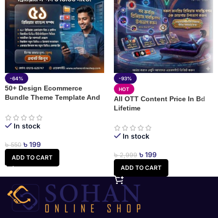
-64%
-93%
50+ Design Ecommerce
HOT
Bundle Theme Template And
All OTT Content Price In Bd
Plugin Price In Bd
Lifetime
In stock
In stock
৳
199
৳
550
৳
199
৳
2,999
ADD TO CART
ADD TO CART