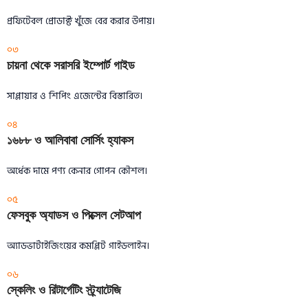
প্রফিটেবল প্রোডাক্ট খুঁজে বের করার উপায়।
০৩
চায়না থেকে সরাসরি ইম্পোর্ট গাইড
সাপ্লায়ার ও শিপিং এজেন্টের বিস্তারিত।
০৪
১৬৮৮ ও আলিবাবা সোর্সিং হ্যাকস
অর্ধেক দামে পণ্য কেনার গোপন কৌশল।
০৫
ফেসবুক অ্যাডস ও পিক্সেল সেটআপ
অ্যাডভার্টাইজিংয়ের কমপ্লিট গাইডলাইন।
০৬
স্কেলিং ও রিটার্গেটিং স্ট্র্যাটেজি