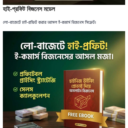
হাই-প্রফিট বিজনেস মডেল
লো-বাজেটে হাই-প্রফিট করার আসল ই-কমার্স বিজনেস সিক্রেট।