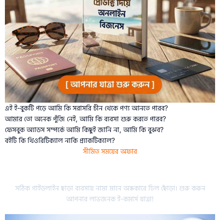
এই ই-বুকটি পড়ে আমি কি সরাসরি চীন থেকে পণ্য আনতে পারব?
আমার তো অনেক পুঁজি নেই, আমি কি ব্যবসা শুরু করতে পারব?
ফেসবুক অ্যাডস সম্পর্কে আমি কিছুই জানি না, আমি কি বুঝব?
বইটি কি থিওরিটিক্যাল নাকি প্র্যাকটিক্যাল?
সীমিত সময়ের অফার
আজই আপনার কপিটি সংগ্রহ করুন!
সঠিক গাইডলাইন ছাড়া ব্যবসায় নামা মানে অন্ধকারে ঢিল ছোঁড়া। শুরু করুন
আপনার লাভজনক ই-কমার্স যাত্রা!