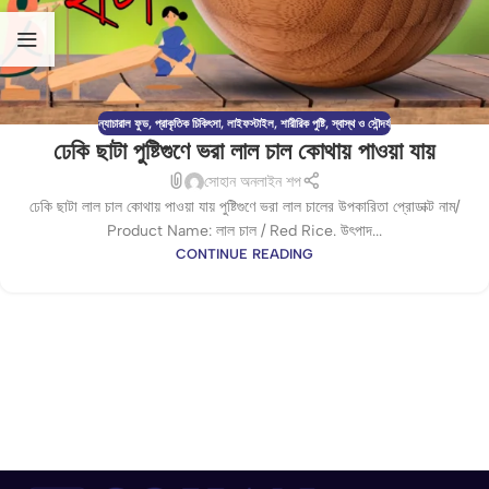
ন্যাচারাল ফুড
,
প্রাকৃতিক চিকিৎসা
,
লাইফস্টাইল
,
শারীরিক পুষ্টি
,
স্বাস্থ ও সৌন্দর্য
ঢেকি ছাটা পুষ্টিগুণে ভরা লাল চাল কোথায় পাওয়া যায়
সোহান অনলাইন শপ
ঢেকি ছাটা লাল চাল কোথায় পাওয়া যায় পুষ্টিগুণে ভরা লাল চালের উপকারিতা প্রোডাক্ট নাম/
Product Name: লাল চাল / Red Rice. উৎপাদ...
CONTINUE READING