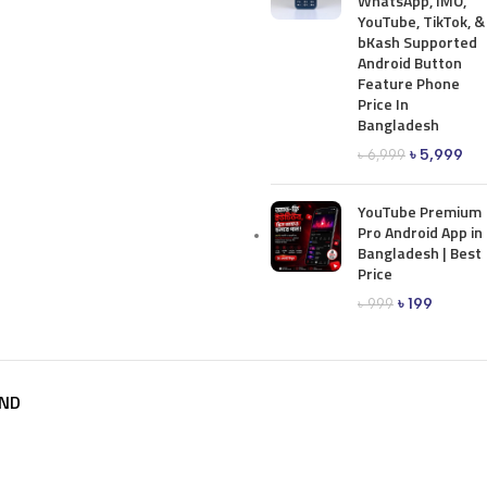
WhatsApp, IMO,
YouTube, TikTok, &
bKash Supported
Android Button
Feature Phone
Price In
Bangladesh
৳
5,999
৳
6,999
YouTube Premium
Pro Android App in
Bangladesh | Best
Price
৳
199
৳
999
ND