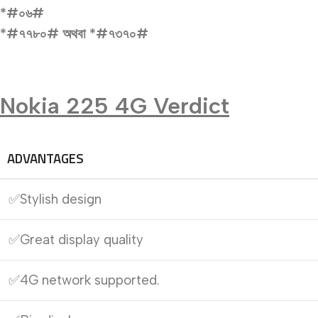
*#০৬#
*#৭৭৮০# অথবা *#৭৩৭০#
Nokia 225 4G Verdict
ADVANTAGES
✅Stylish design
✅Great display quality
✅4G network supported.