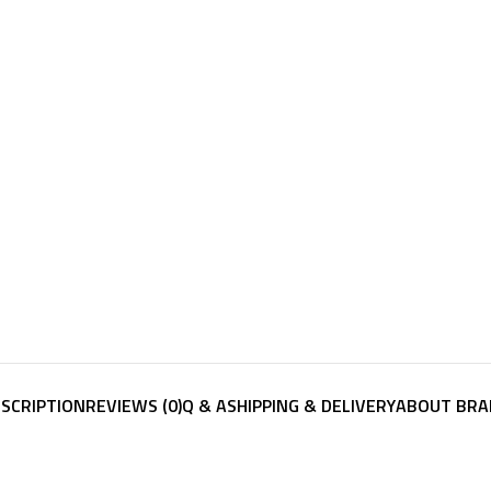
SCRIPTION
REVIEWS (0)
Q & A
SHIPPING & DELIVERY
ABOUT BRA