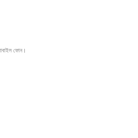
 মোবাইল ফোন।