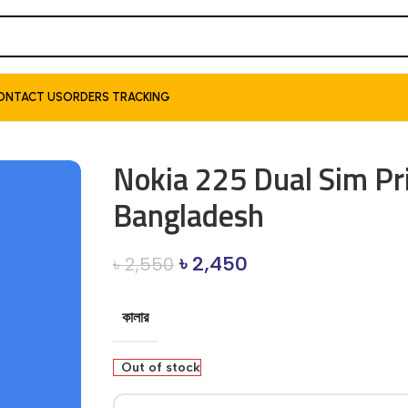
ONTACT US
ORDERS TRACKING
Nokia 225 Dual Sim Pri
Bangladesh
৳
2,450
৳
2,550
কালার
Out of stock