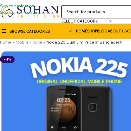
Skip to navigation
Skip to main content
SELECT CATEGORY
HOME
SHOP
BLOG
ABOUT US
C
BROWSE CATEGORIES
Home
-
Mobile Phone
-
Nokia 225 Dual Sim Price In Bangladesh
-4%