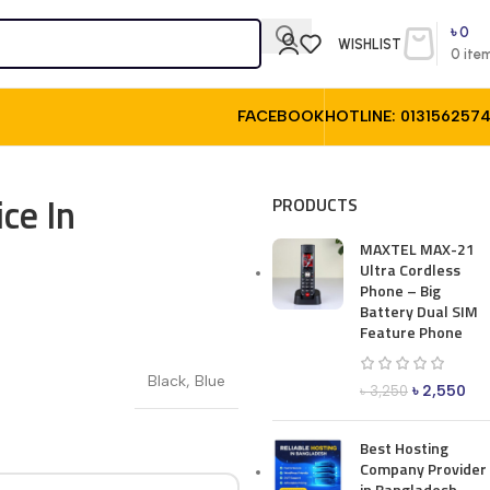
৳
0
WISHLIST
0
ite
FACEBOOK
HOTLINE: 013156257
ce In
PRODUCTS
MAXTEL MAX-21
Ultra Cordless
Phone – Big
Battery Dual SIM
Feature Phone
Black
,
Blue
৳
2,550
৳
3,250
Best Hosting
Company Provider
in Bangladesh