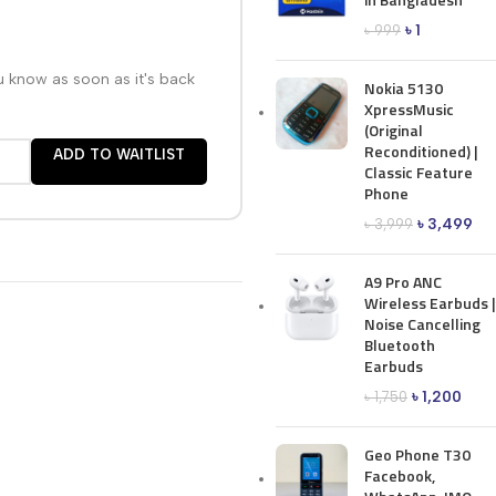
৳
1
৳
999
ou know as soon as it's back
Nokia 5130
XpressMusic
(Original
Reconditioned) |
ADD TO WAITLIST
Classic Feature
Phone
৳
3,499
৳
3,999
A9 Pro ANC
Wireless Earbuds |
Noise Cancelling
Bluetooth
Earbuds
৳
1,200
৳
1,750
Geo Phone T30
Facebook,