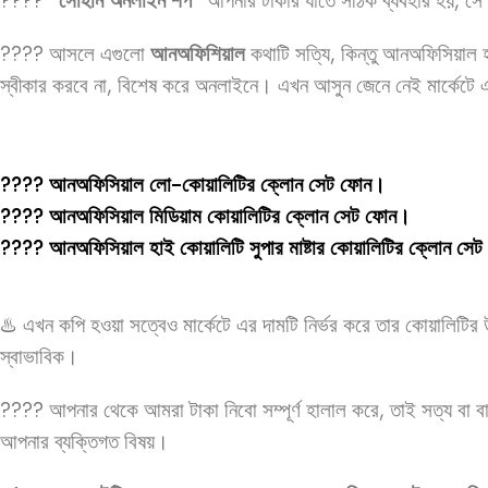
????
“সোহান অনলাইন শপ”
আপনার টাকার যাতে সঠিক ব্যবহার হয়, সে 
???? আসলে এগুলো
আনঅফিশিয়াল
কথাটি সত্যি, কিন্তু আনঅফিসিয়াল
স্বীকার করবে না, বিশেষ করে অনলাইনে। এখন আসুন জেনে নেই মার্কেটে
????️ আনঅফিসিয়াল লো-কোয়ালিটির ক্লোন সেট ফোন।
????️ আনঅফিসিয়াল মিডিয়াম কোয়ালিটির ক্লোন সেট ফোন।
????️ আনঅফিসিয়াল হাই কোয়ালিটি সুপার মাষ্টার কোয়ালিটির ক্লোন সে
♨️ এখন কপি হওয়া সত্বেও মার্কেটে এর দামটি নির্ভর করে তার কোয়ালিটি
স্বাভাবিক।
???? আপনার থেকে আমরা টাকা নিবো সম্পূর্ণ হালাল করে, তাই সত্য বা 
আপনার ব্যক্তিগত বিষয়।