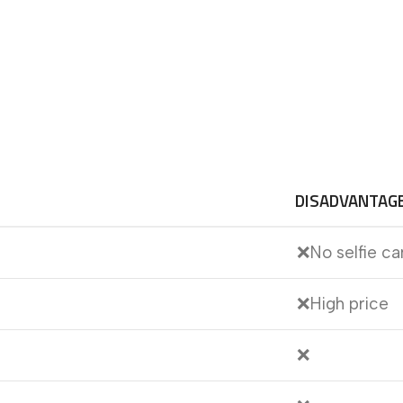
DISADVANTAG
❌No selfie c
❌High price
❌