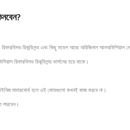
িনবেন?
 রিফারবিসড রিকন্ডিশন্ড এবং কিছু মডেল আছে অরিজিনাল আনঅফিশিয়াল
াল রিফারবিসড রিকন্ডিশন্ড ভার্সনের হয়ে থাকে।
চাইনিজ মাদারবোর্ড হলে এই কোডগুলো কখনই কাজ করবে না।
ে পারবেন।