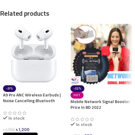
Related products
-31%
-22%
A9 Pro ANC Wireless Earbuds |
HOT
Noise Cancelling Bluetooth
Mobile Network Signal Booster
Earbuds
Price In BD 2022
In stock
In stock
৳
1,200
৳
1,750