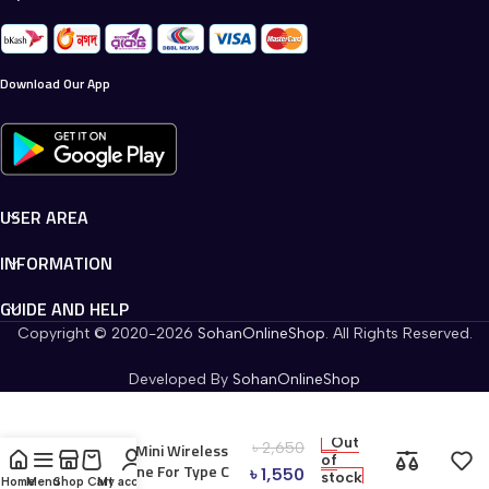
Download Our App
USER AREA
INFORMATION
GUIDE AND HELP
Copyright © 2020-2026
SohanOnlineShop
. All Rights Reserved.
Developed By
SohanOnlineShop
Out
৳
2,650
SX9 Dual Mini Wireless
of
Microphone For Type C
৳
1,550
stock
Home
Menu
Shop
Cart
My account