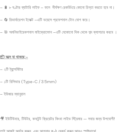
– 🔋 ৮ ঘণ্টার ব্যাটারি লাইফ – ফলে দীর্ঘক্ষণ রেকর্ডিংয়ে কোনো চিন্তা করতে হবে না।
– 🔄 রিভার্বারেশন ইফেক্ট –এটি ভয়েসে প্রফেশনাল টোন যোগ করে।
– 🎯 অমনিডাইরেকশনাল মাইক্রোফোন –এটি যেকোনো দিক থেকে শব্দ ক্যাপচার করবে ।
📦 বক্সে যা থাকছে:-
– ২টি ট্রান্সমিটার
– ১টি রিসিভার (Type-C / 3.5mm)
– ইউজার ম্যানুয়াল
🎥 ইউটিউবার, টিউটর, কনটেন্ট ক্রিয়েটর কিংবা লাইভ স্ট্রিমার — সবার জন্য উপযোগী!
তাই আজই অর্ডার করুন, এবং আপনার কণ্ঠ রেকর্ড করুন আরও স্পষ্টভাবে!