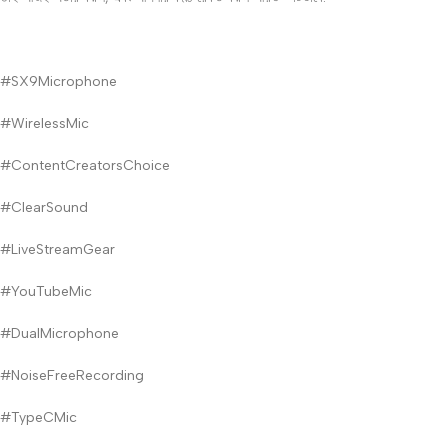
#SX9Microphone
#WirelessMic
#ContentCreatorsChoice
#ClearSound
#LiveStreamGear
#YouTubeMic
#DualMicrophone
#NoiseFreeRecording
#TypeCMic