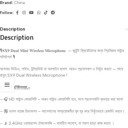
Brand:
China
Follow:
Description
Description
🎙𝐒𝐗𝟗 𝐃𝐮𝐚𝐥 𝐌𝐢𝐧𝐢 𝐖𝐢𝐫𝐞𝐥𝐞𝐬𝐬 𝐌𝐢𝐜𝐫𝐨𝐩𝐡𝐨𝐧𝐞 — কন্টেন্ট ক্রিয়েটরদের জন্য প্রিমিয়াম সাউন্ড
সলিউশন! 🎙
আপনার ভিডিও, লাইভ, ইন্টারভিউ বা অনলাইন ক্লাস আরও প্রফেশনাল ও নিখুঁত করতে — সাথে
রাখুন SX9 Dual Wireless Microphone !
👉দারুণ বৈশিষ্ট্যসমূহ:-
– 🎧 HD সাউন্ড কোয়ালিটি – দারুন সাউন্ড কোয়ালিটি হবে, ফলে প্রফেশনালি ব্যবহার করা যাবে!
– 🔇 ডাবল নয়েজ রিডাকশন – আশেপাশের অপ্রয়োজনীয় শব্দ দূর করে নিখুঁতভাবে রেকর্ডিং করবে।
– 📡 2.4GHz ওয়্যারলেস টেকনোলজি – বাধাহীন সংযোগ, যা ল্যাগ ছাড়া কাজ করবে ।