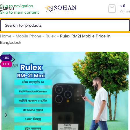
৳
0
Skip to navigation
MENU
0
ite
Skip to main content
Home
-
Mobile Phone
-
Rulex
-
Rulex RM21 Mobile Price In
Bangladesh
-31%
HOT