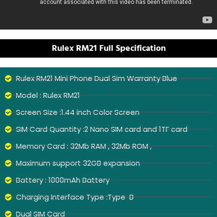
Rulex RM21 Full Specification
Rulex RM21 Mini Phone Dual Sim Warranty Blue
Model : Rulex RM21
Screen Size :1.44 inch Color Screen
SIM Card Quantity :2 Nano SIM card and 1TF card
Memory Card : 32Mb RAM , 32Mb ROM ,
Maximum support 32GB expansion
Battery : 1000mAh Battery
Charging Interface Type :Type-B
Dual SIM Card