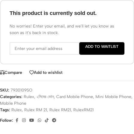
This product is currently sold out.
No worries! Enter your email, and we'll let you know as
soon as it's back in stock.
ADD TO WAITLIST
Compare
Add to wishlist
SKU:
7930109SO
Categories:
Rulex
,
২সিমের ফোন
,
Card Mobile Phone
,
Mini Mobile Phone
,
Mobile Phone
Tags:
Rulex
,
Rulex RM 21
,
Rulex RM21
,
RulexRM21
Follow: