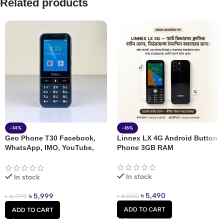
Related products
-14%
-16%
Geo Phone T30 Facebook,
Linnex LX 4G Android Button
WhatsApp, IMO, YouTube,
Phone 3GB RAM
TikTok, & bKash Supported
Android Button Feature
Phone Price In Bangladesh
In stock
In stock
৳
5,490
৳
6,550
৳
5,999
৳
6,999
ADD TO CART
ADD TO CART