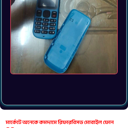
মার্কেটে অনেকে কমদামে রিফারবিসড মোবাইল ফোন