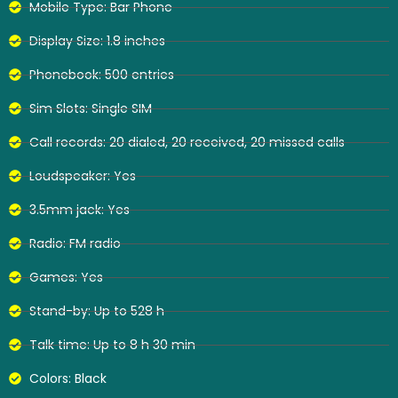
Mobile Type: Bar Phone
Display Size: 1.8 inches
Phonebook: 500 entries
Sim Slots: Single SIM
Call records: 20 dialed, 20 received, 20 missed calls
Loudspeaker: Yes
3.5mm jack: Yes
Radio: FM radio
Games: Yes
Stand-by: Up to 528 h
Talk time: Up to 8 h 30 min
Colors: Black