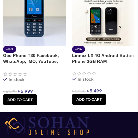
-14%
-16%
Geo Phone T30 Facebook,
Linnex LX 4G Android Button
WhatsApp, IMO, YouTube,
Phone 3GB RAM
TikTok, & bKash Supported
Android Button Feature
Phone Price In Bangladesh
In stock
In stock
৳
5,499
৳
6,550
৳
5,999
৳
6,999
ADD TO CART
ADD TO CART