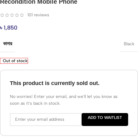
Recondition Mobile Phone
101
reviews
৳
1,850
কালার
Black
Out of stock
This product is currently sold out.
No worries! Enter your email, and we'll let you know as
soon as it's back in stock.
ADD TO WAITLIST