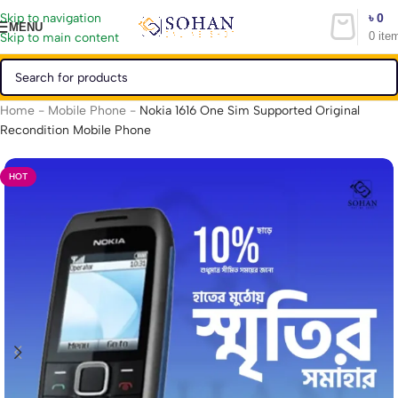
৳
0
Skip to navigation
MENU
0
ite
Skip to main content
Home
-
Mobile Phone
-
Nokia 1616 One Sim Supported Original
Recondition Mobile Phone
HOT