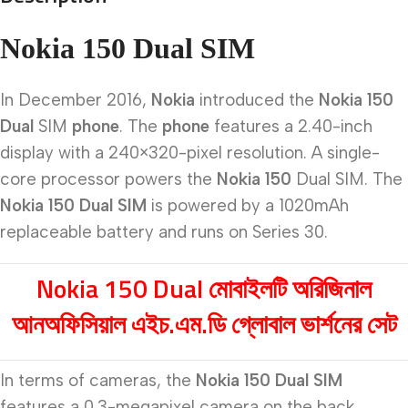
Nokia 150 Dual SIM
In December 2016,
Nokia
introduced the
Nokia 150
Dual
SIM
phone
. The
phone
features a 2.40-inch
display with a 240×320-pixel resolution. A single-
core processor powers the
Nokia 150
Dual SIM. The
Nokia 150 Dual SIM
is powered by a 1020mAh
replaceable battery and runs on Series 30.
Nokia 150 Dual
মোবাইলটি অরিজিনাল
আনঅফিসিয়াল এইচ.এম.ডি গ্লোবাল ভার্শনের সেট
In terms of cameras, the
Nokia 150 Dual SIM
features a 0.3-megapixel camera on the back.