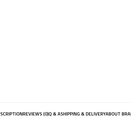
SCRIPTION
REVIEWS (0)
Q & A
SHIPPING & DELIVERY
ABOUT BRA