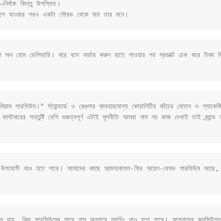
নির্বাক কিন্তু উপস্থিত।
াশ অন হোম ডেলিভারি। ঘরে বসে অর্ডার করুন হাতে পাওয়ার পর প্রডাক্ট চেক করে টাকা দিন,
 পারফিউম।" স্ট্যান্ডার্ড ও রেগুলার ব্যবহারযোগ্য কোয়ালিটির কাঁচের বোতল ও প্যাকেজিং 
স্টমারের সন্তুষ্টি বেশি গুরুত্বপূর্ণ এটাই মূলনীতি আমরা নাম নয় কাজ দেখাই তাই ব্র্যান্ড
িদের জন্য উপযোগী নাও হতে পারে। আমাদের কাছে অ্যালকোহল-ফ্রি অয়েল-বেসড পারফিউম আছে
মিলে যায়, কিছু পারফিউমের সাথে নাম অনুসারে ম্যাচিং নাও হতে পারে। আপনাদের কনফিউশন