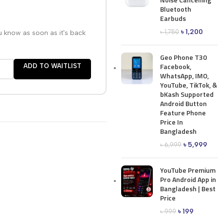
Bluetooth
Earbuds
৳
1,200
৳
1,750
ou know as soon as it's back
Geo Phone T30
Facebook,
ADD TO WAITLIST
WhatsApp, IMO,
YouTube, TikTok, &
bKash Supported
Android Button
Feature Phone
Price In
Bangladesh
৳
5,999
৳
6,999
YouTube Premium
Pro Android App in
Bangladesh | Best
Price
৳
199
৳
999