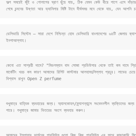
অল্প সময়েই জুঁই ও গোলাপের ঘ্রাণ ছুঁয়ে যায়, ঠিক যেমন কেউ ধীরে পাশে এসে দাঁড়ায়—
ডেলিভারি সিস্টেম – সারা দেশে নিশ্চিন্ত হোম ডেলিভারি বাংলাদেশের ৬৪টি জেলায় ক্য
ইনশাআল্লাহ।
কেনো এত সাশ্রয়ী দামে? "মিডলম্যান বাদ সোজা প্রডিউসার থেকে তাই কম দামে প্রিমিয়াম
মার্কেটিং খরচ কম কারণ আমাদের রিপিট কাস্টমার আলহামদুলিল্লাহ প্রচুর। লাভের চেয়ে কা
বিশ্বাস রাখুন Open Z perfume
শুধুমাত্র বাহ্যিক ব্যবহারের জন্য। অ্যালকোহল/ফ্র্যাগন্যান্সে সংবেদনশীল ব্যক্ত
পারে। শুধুমাত্র জামার ভিতরের অংশে ব্যবহার করুন।
আমাদের ইন্সপায়ার ভার্সনের পারফিউম গুলো কিছু কিছু পারফিউম এর সাথে কাছাকাছি 