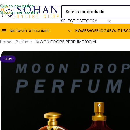
Skip to navigation
Skip to main content
SELECT CATEGORY
HOME
SHOP
BLOG
ABOUT US
C
BROWSE CATEGORIES
Home
-
Perfume
-
MOON DROPS PERFUME 100ml
-40%