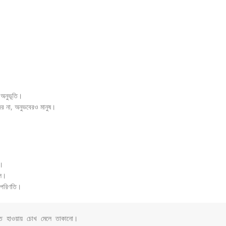
 অনুভূতি।
ের না, অনুভবেরও মানুষ।
।
েল।
 পরিণতি।
্ত হাওয়ায় চোখ মেলে তাকানো।