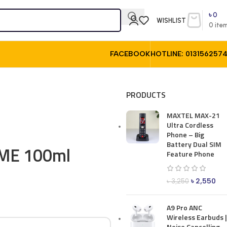
৳
0
WISHLIST
0
ite
FACEBOOK
HOTLINE: 013156257
PRODUCTS
MAXTEL MAX-21
Ultra Cordless
Phone – Big
Battery Dual SIM
ME 100ml
Feature Phone
৳
2,550
৳
3,250
A9 Pro ANC
Wireless Earbuds |
Noise Cancelling