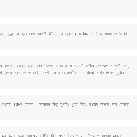
 পছন্দ না হলে সাথে সাথেই রিটার্ন এর সুযোগ। সর্বোচ্চ ৩ দিনের মধ্যে ডেলিভারি 
ব্যবস্থা মজবুত এবং সুন্দর,নিজস্ব কারখানা ও সাপোর্ট সেন্টার প্রোডাকশন কস্ট কম, 
 না হলেও মানে আপস নেই। দেশীয় মানে আন্তর্জাতিক কোয়ালিটি এখন নিজের ব্র্যান্ডে 
, যেগুলো 100% হালাল। আমাদের কিছু সুগন্ধি খুবই স্ট্রং হওয়ায় কাপড়ে দাগ ফেলতে 
 দূর করার জন্য আমাদের টেস্টিং কিট গুলো নিতে পারেন (শতভাগ সাশ্রয় দামে) 