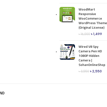
WoodMart
Responsive
WooCommerce
WordPress Theme
(Original License)
৳
1,499
৳
16,000
Wired V8 Spy
Camera Pen HD
1080P Hidden
Camera |
SohanOnlineShop
৳
2,550
৳
3,550
ND