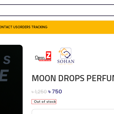
ONTACT US
ORDERS TRACKING
MOON DROPS PERFU
৳
750
৳
1,250
Out of stock