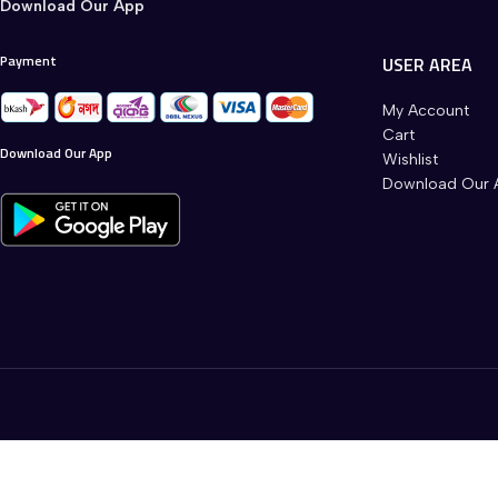
Download Our App
Payment
USER AREA
My Account
Cart
Download Our App
Wishlist
Download Our 