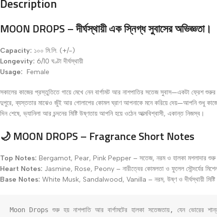
Description
MOON DROPS – দীর্ঘস্থায়ী এক স্নিগ্ধ সুবাসের অভিজ্ঞতা।
Capacity:
১০০ মি.লি. (+/-)
Longevity:
6/10 ঘণ্টা দীর্ঘস্থায়ী
Usage:
Female
সকালের কাজের প্রস্তুতিতে গায়ে মেখে নেন বার্গামট আর নাশপাতির সতেজ সুবাস—একটা ফ্রেশ শুরুর
দুপুরে, ব্যস্ততার মাঝেও জুঁই আর গোলাপের কোমল ঘ্রাণ আপনাকে মনে করিয়ে দেয়—আপনি শুধু কাজ
দিন শেষে, ভ্যানিলা আর চন্দনের মিষ্টি উষ্ণতায় আপনি হয়ে ওঠেন আত্মবিশ্বাসী, একান্ত নিজস্ব।
🌙
MOON DROPS – Fragrance Short Notes
Top Notes:
Bergamot, Pear, Pink Pepper – সতেজ, নরম ও হালকা মশলাদার শুরু
Heart Notes:
Jasmine, Rose, Peony – নারীত্বের কোমলতা ও ফুলেল সৌন্দর্যের মিশ
Base Notes:
White Musk, Sandalwood, Vanilla – নরম, উষ্ণ ও দীর্ঘস্থায়ী মিষ্টি
Moon Drops শুরু হয় নাশপাতি আর বার্গামটের হালকা সতেজতায়, যেন ভোরের শান