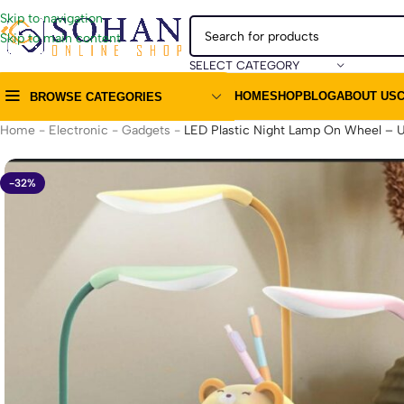
Skip to navigation
Skip to main content
SELECT CATEGORY
HOME
SHOP
BLOG
ABOUT US
BROWSE CATEGORIES
Home
-
Electronic
-
Gadgets
-
LED Plastic Night Lamp On Wheel – U
-32%