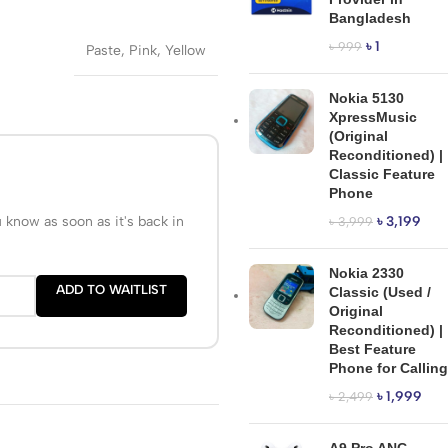
Bangladesh
৳
1
৳
999
Paste
,
Pink
,
Yellow
Nokia 5130
XpressMusic
(Original
Reconditioned) |
Classic Feature
Phone
u know as soon as it's back in
৳
3,199
৳
3,999
Nokia 2330
ADD TO WAITLIST
Classic (Used /
Original
Reconditioned) |
Best Feature
Phone for Calling
৳
1,999
৳
2,499