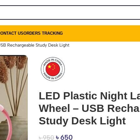
CONTACT US
ORDERS TRACKING
SB Rechargeable Study Desk Light
LED Plastic Night 
Wheel – USB Recha
Study Desk Light
৳
650
৳
950