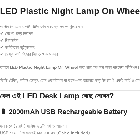
LED Plastic Night Lamp On Whee
আপনি কি এমন একটি মাল্টিফাংশনাল ডেস্ক ল্যাম্প খুঁজছেন যা
✔ চোখের জন্য নিরাপদ
✔ রিচার্জেবল
✔ ব্রাইটনেস কন্ট্রোলসহ
✔ ডেস্ক অর্গানাইজার হিসেবেও কাজ করে?
তাহলে
LED Plastic Night Lamp On Wheel
হতে পারে আপনার জন্য পারফেক্ট সলিউশন।
স্টাডি টেবিল, অফিস ডেস্ক, হোম ওয়ার্কস্পেস বা ডরম—সব জায়গার জন্য উপযোগী একটি স্মার্ট ও স্প
কেন এই LED Desk Lamp বেছে নেবেন?
🔋 2000mAh USB Rechargeable Battery
ফুল চার্জে (৪ ঘন্টা) সর্বোচ্চ ৬ ঘন্টা পর্যন্ত আলো।
USB কেবল দিয়ে সহজেই চার্জ করা যায় (Cable Included)।