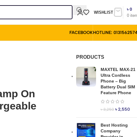
৳
0
WISHLIST
0
ite
FACEBOOK
HOTLINE: 013156257
PRODUCTS
MAXTEL MAX-21
Ultra Cordless
Phone – Big
Battery Dual SIM
Lamp On
Feature Phone
rgeable
৳
2,550
৳
3,250
Best Hosting
Company
Provider in