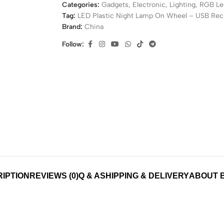
Categories:
Gadgets
,
Electronic
,
Lighting
,
RGB Le
Tag:
LED Plastic Night Lamp On Wheel – USB Rech
Brand:
China
Follow:
IPTION
REVIEWS (0)
Q & A
SHIPPING & DELIVERY
ABOUT 