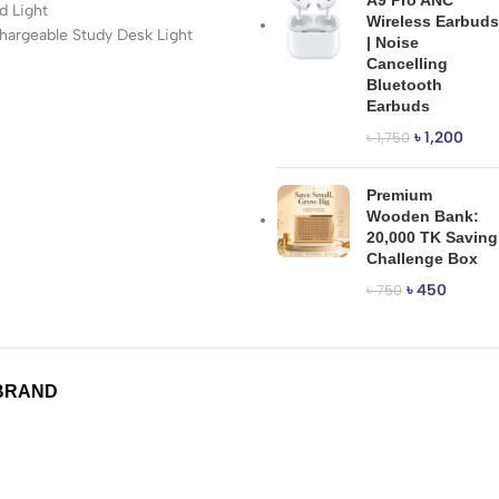
A9 Pro ANC
d Light
Wireless Earbuds
argeable Study Desk Light
| Noise
Cancelling
Bluetooth
Earbuds
৳
1,200
৳
1,750
Premium
Wooden Bank:
20,000 TK Saving
Challenge Box
৳
450
৳
750
BRAND