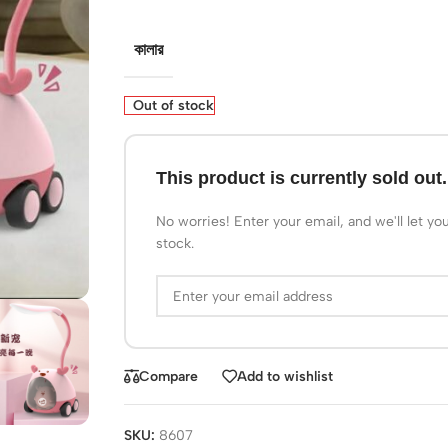
কালার
Out of stock
This product is currently sold out.
No worries! Enter your email, and we'll let yo
stock.
Compare
Add to wishlist
SKU:
8607