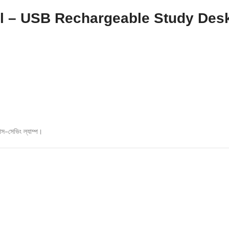
l – USB Rechargeable Study Desk
েস-সেভিং ল্যাম্প।