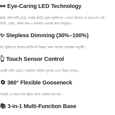
👀 Eye-Caring LED Technology
8W শক্তিশালী LED, সর্বোচ্চ 800 লুমেন ব্রাইটনেস—কোনো ফ্লিকার বা চোখে চাপ নেই।
স্টাডি, ড্রইং, অফিস কাজ ও অনলাইন ওয়ার্কের জন্য উপযুক্ত।
✨ Stepless Dimming (30%–100%)
টাচ কন্ট্রোলের মাধ্যমে ব্রাইটনেস নিয়ন্ত্রণ করুন আপনার প্রয়োজন অনুযায়ী।
👆 Touch Sensor Control
এনার্জি সেভিং LED—প্রচলিত লাইটের তুলনায় ৭৫% বিদ্যুৎ সাশ্রয়।
🔄 360° Flexible Gooseneck
সহজেই যে কোনো দিক ঘুরিয়ে আলো ফোকাস করা যায়।
📚 3-in-1 Multi-Function Base