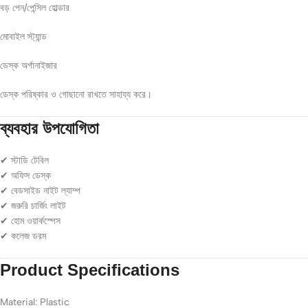
বড় পেন/পেন্সিল হোল্ডার
মোবাইল স্ট্যান্ড
ডেস্ক অর্গানাইজার
ডেস্ক পরিষ্কার ও গোছানো রাখতে সাহায্য করে।
ব্যবহার উপযোগিতা
✔ স্টাডি টেবিল
✔ অফিস ডেস্ক
✔ বেডসাইড নাইট ল্যাম্প
✔ জরুরি চার্জিং লাইট
✔ হোম ওয়ার্কস্পেস
✔ কলেজ ডরম
Product Specifications
Material: Plastic