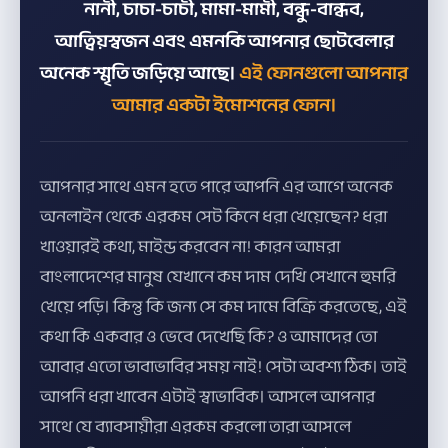
নানী, চাচা-চাচী, মামা-মামী, বন্ধু-বান্ধব,
আত্বিয়স্বজন এবং এমনকি আপনার ছোটবেলার
অনেক স্মৃতি জড়িয়ে আছে।
এই ফোনগুলো আপনার
আমার একটা ইমোশনের ফোন।
আপনার সাথে এমন হতে পারে আপনি এর আগে অনেক
অনলাইন থেকে এরকম সেট কিনে ধরা খেয়েছেন? ধরা
খাওয়ারই কথা, মাইন্ড করবেন না! কারন আমরা
বাংলাদেশের মানুষ যেখানে কম দাম দেখি সেখানে হুমরি
খেয়ে পড়ি। কিন্তু কি জন্য সে কম দামে বিক্রি করতেছে, এই
কথা কি একবার ও ভেবে দেখেছি কি? ও আমাদের তো
আবার এতো ভাবাভাবির সময় নাই! সেটা অবশ্য ঠিক। তাই
আপনি ধরা খাবেন এটাই স্বাভাবিক। আসলে আপনার
সাথে যে ব্যাবসায়ীরা এরকম করলো তারা আসলে