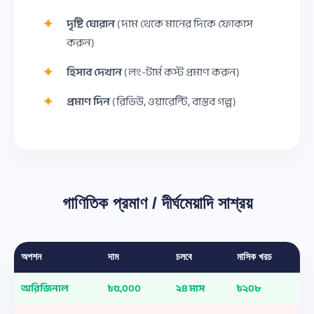
দৃষ্টি ঘোরান
(দাম থেকে মানের দিকে ফোকাস
করুন)
হিসাব দেখান
(লং-টার্ম কস্ট প্রমাণ করুন)
প্রমাণ দিন
(রিভিউ, ওয়ারেন্টি, বাস্তব গল্প)
গাণিতিক প্রমাণ / দীর্ঘমেয়াদি সাশ্রয়
অপশন
দাম
চলবে
মাসিক খরচ
অরিজিনাল
৳৫,০০০
২৪ মাস
৳২০৮