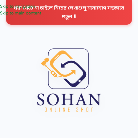
ধরা খেতে না চাইলে নিচের লেখাগুলু মনোযোগ সহকারে
Skip to navigation
Skip to main content
পড়ুন ⬇️