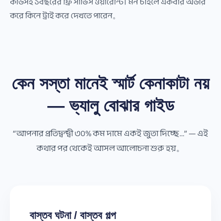
কার্ডসহ ১বছরের ফ্রি সার্ভিস ওয়ারেন্টি। মন চাইলে একবার অর্ডার
করে কিনে ট্রাই করে দেখতে পারেন。
কেন সস্তা মানেই স্মার্ট কেনাকাটা নয়
— ভ্যালু বোঝার গাইড
“আপনার প্রতিদ্বন্দ্বী ৩০% কম দামে একই জুতা দিচ্ছে…” — এই
কথার পর থেকেই আসল আলোচনা শুরু হয়。
বাস্তব ঘটনা / বাস্তব গল্প