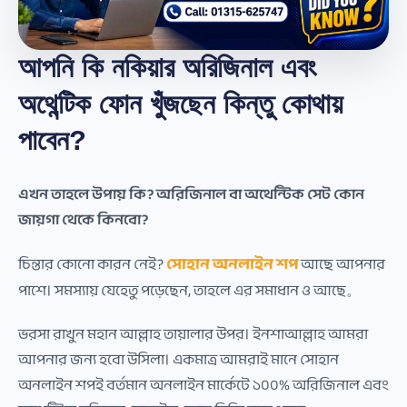
আপনি কি নকিয়ার অরিজিনাল এবং
অথেন্টিক ফোন খুঁজছেন কিন্তু কোথায়
পাবেন?
এখন তাহলে উপায় কি? অরিজিনাল বা অথেন্টিক সেট কোন
জায়গা থেকে কিনবো?
সোহান অনলাইন শপ
চিন্তার কোনো কারন নেই?
আছে আপনার
পাশে। সমস্যায় যেহেতু পড়েছেন, তাহলে এর সমাধান ও আছে。
ভরসা রাখুন মহান আল্লাহ তায়ালার উপর। ইনশাআল্লাহ আমরা
আপনার জন্য হবো উসিলা। একমাত্র আমরাই মানে সোহান
অনলাইন শপই বর্তমান অনলাইন মার্কেটে ১০০% অরিজিনাল এবং