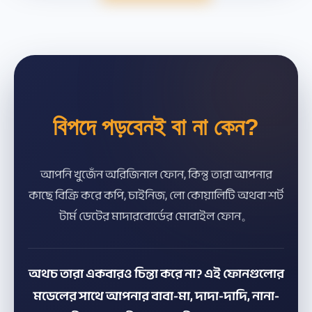
বিপদে পড়বেনই বা না কেন?
আপনি খুজেঁন অরিজিনাল ফোন, কিন্তু তারা আপনার
কাছে বিক্রি করে কপি, চাইনিজ, লো কোয়ালিটি অথবা শর্ট
টার্ম ডেটের মাদারবোর্ডের মোবাইল ফোন。
অথচ তারা একবারও চিন্তা করে না? এই ফোনগুলোর
মডেলের সাথে আপনার বাবা-মা, দাদা-দাদি, নানা-