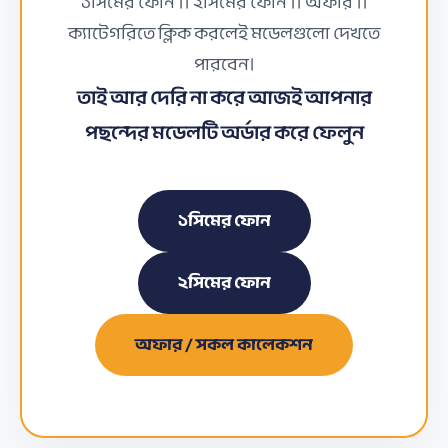
১সিমের ফোন ।। ২সিমের ফোন ।। অফার ।।
ক্যাটেগরিতে ক্লিক করলেই মডেলগুলো দেখতে
পারবেন।
তাই আর দেরি না করে আজই আপনার
পছন্দের মডেলটি অর্ডার করে ফেলুন
১সিমের ফোন
২সিমের ফোন
অফার / সকল কালেকশন