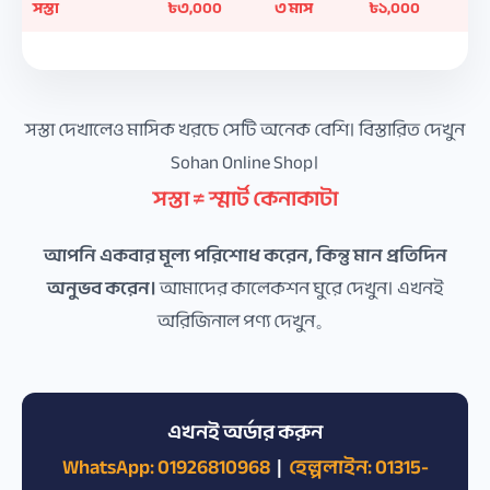
সস্তা
৳৩,০০০
৩ মাস
৳১,০০০
সস্তা দেখালেও মাসিক খরচে সেটি অনেক বেশি। বিস্তারিত দেখুন
Sohan Online Shop।
সস্তা ≠ স্মার্ট কেনাকাটা
আপনি একবার মূল্য পরিশোধ করেন, কিন্তু মান প্রতিদিন
অনুভব করেন।
আমাদের কালেকশন ঘুরে দেখুন। এখনই
অরিজিনাল পণ্য দেখুন。
এখনই অর্ডার করুন
WhatsApp: 01926810968
|
হেল্পলাইন: 01315-