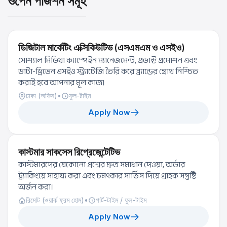
ওপেন পজিশন সমূহ
ডিজিটাল মার্কেটিং এক্সিকিউটিভ (এসএমএম ও এসইও)
সোশ্যাল মিডিয়া ক্যাম্পেইন ম্যানেজমেন্ট, প্রডাক্ট প্রমোশন এবং
ডাটা-ড্রিভেন এসইও স্ট্র্যাটেজি তৈরি করে ব্র্যান্ডের গ্রোথ নিশ্চিত
করাই হবে আপনার মূল কাজ।
ঢাকা (অফিস)
•
ফুল-টাইম
Apply Now
কাস্টমার সাকসেস রিপ্রেজেন্টেটিভ
কাস্টমারদের যেকোনো প্রশ্নের দ্রুত সমাধান দেওয়া, অর্ডার
ট্র্যাকিংয়ে সাহায্য করা এবং চমৎকার সার্ভিস দিয়ে গ্রাহক সন্তুষ্টি
অর্জন করা।
রিমোট (ওয়ার্ক ফ্রম হোম)
•
পার্ট-টাইম / ফুল-টাইম
Apply Now